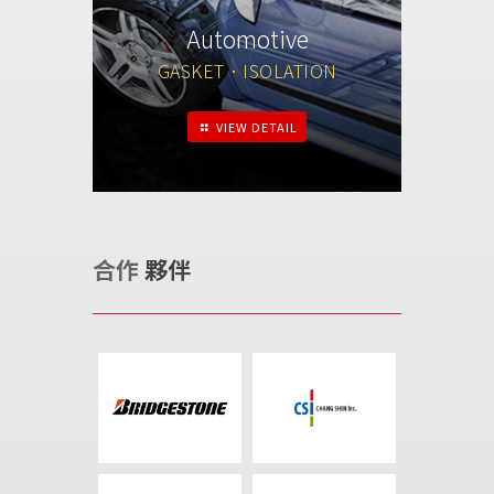
Automotive
GASKET．ISOLATION
VIEW DETAIL
合作
夥伴