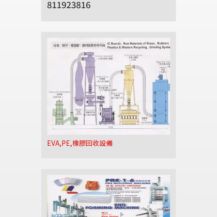
811923816
EVA,PE,橡膠回收設備