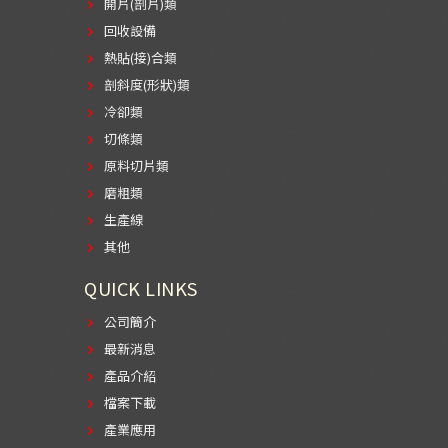
開片(剖片)類
回收設備
熱貼(接)合類
剖斜度(形狀)類
冷卻類
切條類
原料切片類
磨粗類
生產線
其他
QUICK LINKS
公司簡介
最新消息
產品介紹
檔案下載
產業應用