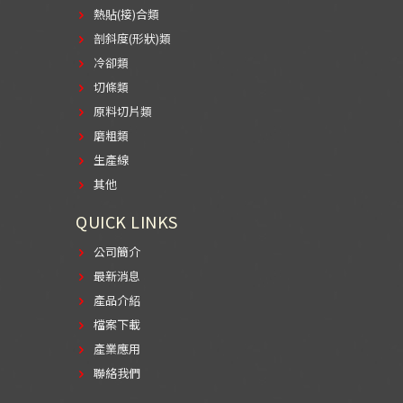
熱貼(接)合類
剖斜度(形狀)類
冷卻類
切條類
原料切片類
磨粗類
生產線
其他
QUICK LINKS
公司簡介
最新消息
產品介紹
檔案下載
產業應用
聯絡我們